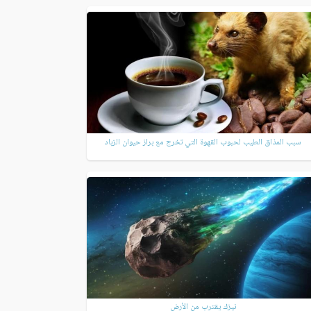
سبب المذاق الطيب لحبوب القهوة التي تخرج مع براز حيوان الزباد
نيزك يقترب من الأرض