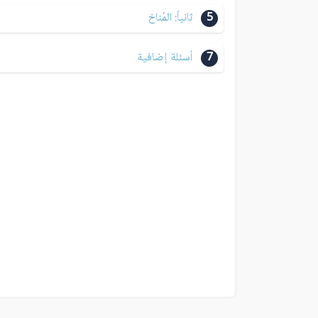
5
ثانياً: المُناخ
7
أسئلة إضافية