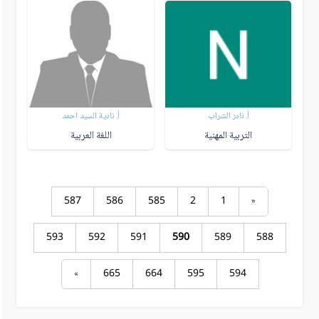
أ. نادر الشراب
أ. نادية السيد احمد
التربية المهنية
اللغة العربية
587
586
585
2
1
«
593
592
591
590
589
588
»
665
664
595
594