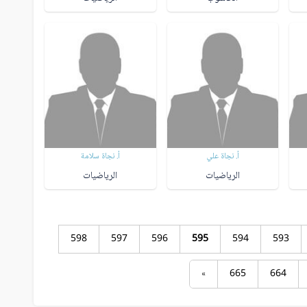
أ. نجاة علي
أ. نجاة سلامة
الرياضيات
الرياضيات
598
597
596
595
594
593
»
665
664