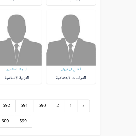
أ. نتلي ابو نبهان
أ. نجاة المناصير
الدراسات الاجتماعية
التربية الإسلامية
592
591
590
2
1
«
600
599