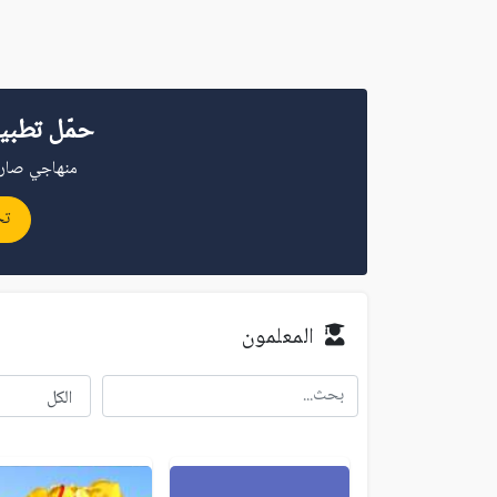
حمّل تطبي
منهاجي صار 
تح
المعلمون