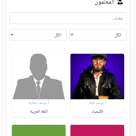
المعلمون
أ. يوسف قرقز
أ. يوسف مطارنه
الكيمياء
اللغة العربية