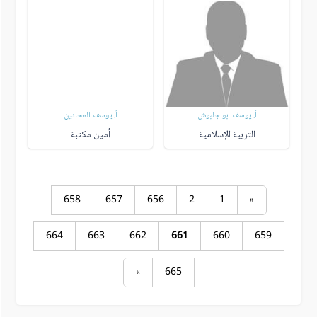
أ. يوسف ابو جلبوش
أ. يوسف المحادين
التربية الإسلامية
أمين مكتبة
658
657
656
2
1
«
664
663
662
661
660
659
»
665