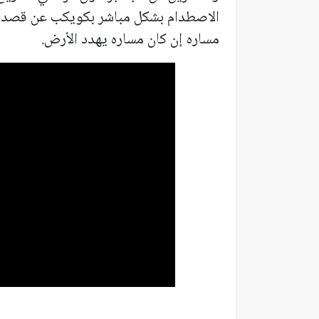
الاصطدام بشكل مباشر بكويكب عن قصد، 
مساره إن كان مساره يهدد الأرض.