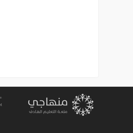
عم
et