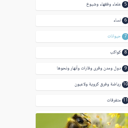
5
علماء وفقهاء وشيوخ
6
نساء
7
حيوانات
8
كواكب
9
دول ومدن وقرى وقارات وأنهار ونحوها
10
رياضة وفرق كروية ولاعبون
11
متفرقات