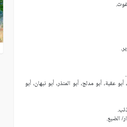
رغوث.
ر.
بو عقبة، أبو مدلج، أبو المنذر، أبو نبهان، أبو
ذئب.
ار/ الضبع.