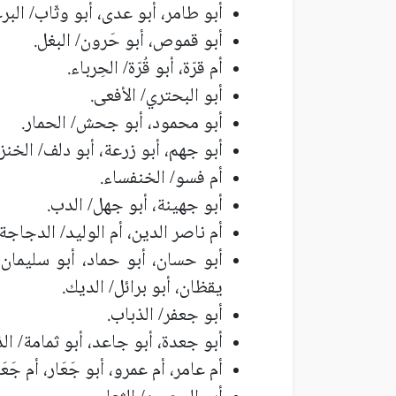
أبو طامر، أبو عدى، أبو وثّاب/ الب
أبو قموص، أبو حَرون/ البغل.
أم قرّة، أبو قُرّة/ الحِرباء.
أبو البحتري/ الأفعى.
أبو محمود، أبو جحش/ الحمار.
أبو جهم، أبو زرعة، أبو دلف/ الخنزي
أم فسو/ الخنفساء.
أبو جهينة، أبو جهل/ الدب.
أم ناصر الدين، أم الوليد/ الدجاجة.
أبو حسان، أبو حماد، أبو سليمان، أ
يقظان، أبو برائل/ الديك.
أبو جعفر/ الذباب.
أبو جعدة، أبو جاعد، أبو ثمامة/ ال
أم عامر، أم عمرو، أبو جَعَار، أم جَعَ