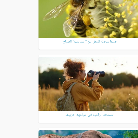
حينما يبحث النحل عن "إسبريسو" الصباح
الصحافة الرقمية في مواجهة التزييف