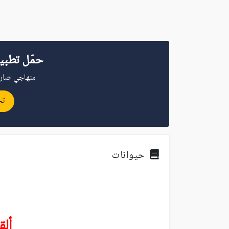
حمّل تطبي
منهاجي صار 
تح
حيوانات
أل