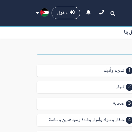
دخول
ل بنا
1
شعراء وأدباء
2
أنبياء
3
صحابة
4
خلفاء وملوك وأمراء وقادة ومجاهدين وساسة