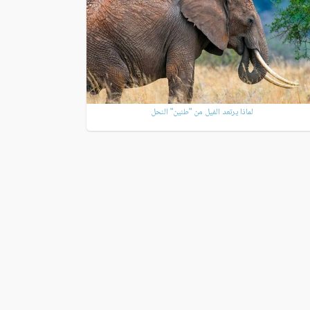
لماذا يرتعد الفيل من "طنين" النحل