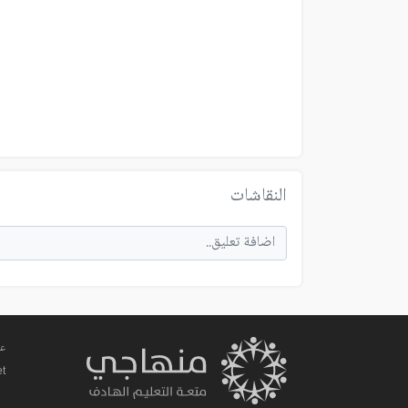
النقاشات
عم
et