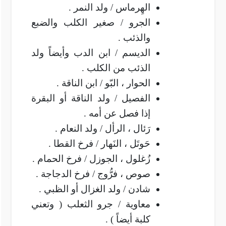
الهِرماس / ولد النمر .
الجرو / صغير الكلب والضبع
والذئب .
الديسم / ابن الدب وأيضاً ولد
الذئب من الكلب .
الحوار ، البّو / ابن الناقة .
الفصيل / ولد الناقة أو البقرة
إذا فصل عن أمه .
رَئال ، الرأل / ولد النعام .
حَوتَل ، النَهار / فرخ القطا .
زُغلول ، الجوزل / فرخ الحمام .
صوص ، فرُّوج / فرخ الدجاجة .
شادن / ولد الغزال أو الظبي .
معاوية / جرو الثعلب ( وتعني
كلبة أيضاً ) .