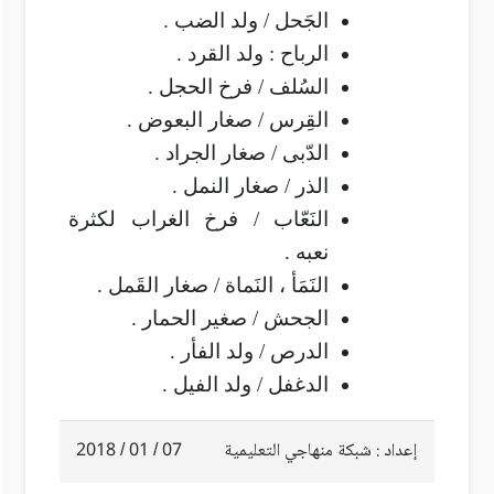
الجَحل / ولد الضب .
الرباح : ولد القرد .
السُلف / فرخ الحجل .
القِرس / صغار البعوض .
الدّبى / صغار الجراد .
الذر / صغار النمل .
النَعّاب / فرخ الغراب لكثرة
نعبه .
النَمَأ ، النَماة / صغار القَمل .
الجحش / صغير الحمار .
الدرص / ولد الفأر .
الدغفل / ولد الفيل .
إعداد : شبكة منهاجي التعليمية
07 / 01 / 2018