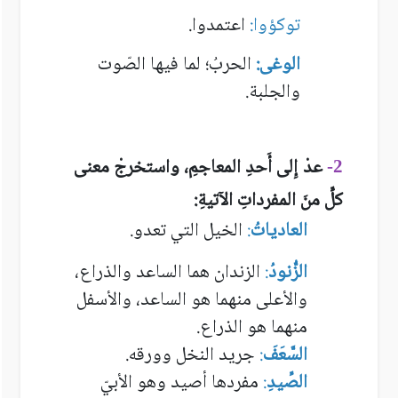
توكؤوا:
اعتمدوا.
الوغى:
الحربُ؛ لما فيها الصّوت
والجلبة.
عدْ إِلى أَحدِ المعاجمِ، واستخرجْ معنى
2-
كلٍّ منَ المفرداتِ الآتيةِ:
العادياتُ
:
الخيل التي تعدو.
الزُّنودُ
:
الزندان هما الساعد والذراع،
والأعلى منهما هو الساعد، والأسفل
منهما هو الذراع.
السَّعَفَ
:
جريد النخل وورقه.
الصِّيد
:
مفردها أصيد وهو الأبيّ