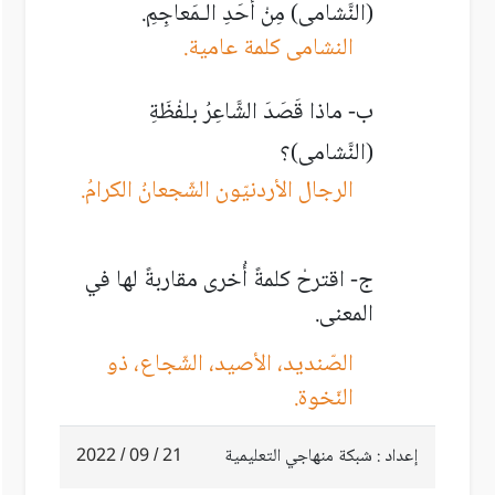
(النَّشامى) مِنْ أَحَدِ الـمَعاجِمِ.
النشامى كلمة عامية.
ب- ماذا قَصَدَ الشَّاعِرُ بلفْظَةِ
(النَّشامى)؟
الرجال الأردنيّون الشّجعانُ الكرامُ.
ج- اقترحْ كلمةً أُخرى مقاربةً لها في
المعنى.
الصّنديد، الأصيد، الشّجاع، ذو
النّخوة.
إعداد : شبكة منهاجي التعليمية
21 / 09 / 2022