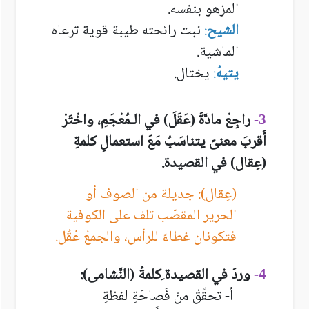
المزهو بنفسه.
الشيح
:
نبت رائحته طيبة قوية ترعاه
الماشية.
يتيهُ
:
يختال.
راجِعْ ماد
ةَ (عَقَلَ) في الـمُعْجَمِ، واخْتَرْ
3-
أَقربَ معنىً يتناسَبُ مَعَ استعمالِ كلمةِ
(عِقال) في القصيدة.
(عِقال): جديلة من الصوف أو
الحرير المقصّب تلف على الكوفية
فتكونان غطاءً للرأس، والجمعُ عُقُل.
وردَ في القصيدة ِكلمةُ (النَّشامى):
4-
أ- تحقَّقْ منْ فَصاحَةِ لفظةِ