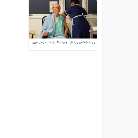
وليام شكسبير يتلقى جرعة لقاح ضد مرض كورونا