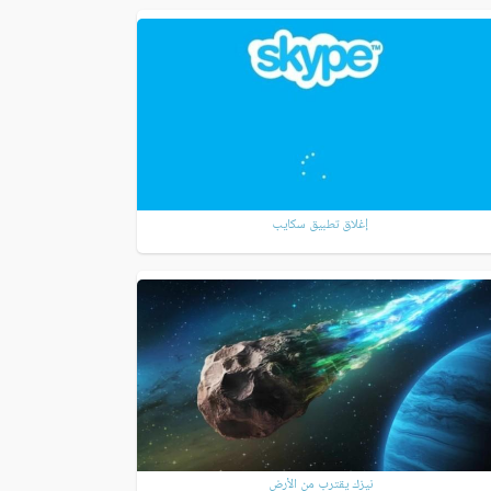
إغلاق تطبيق سكايب
نيزك يقترب من الأرض