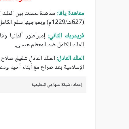
معاهدة يافا:
معاهدة عقدت بين الملك ال
(627هـ/1229م) وبموجبها سلم الكامل بيت المقدس للفرنجة (الصليبيين).
فريدريك الثاني:
إمبراطور ألمانيا وقا
الملك الكامل ضد المعظم عيسى.
الملك العادل:
الملك العادل شقيق صلاح ا
الإسلامية بعد صراع مع أبناء أخيه ودعا لنفسه ب
إعداد : شبكة منهاجي التعليمية