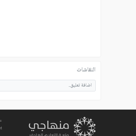
النقاشات
عم
et