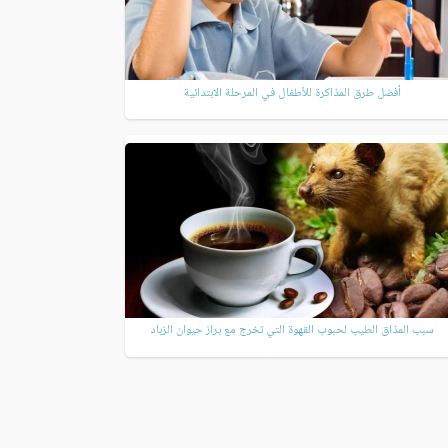
أفضل طرق المذاكرة للأطفال في المرحلة الابتدائية
سبب المذاق الطيب لحبوب القهوة التي تخرج مع براز حيوان الزباد