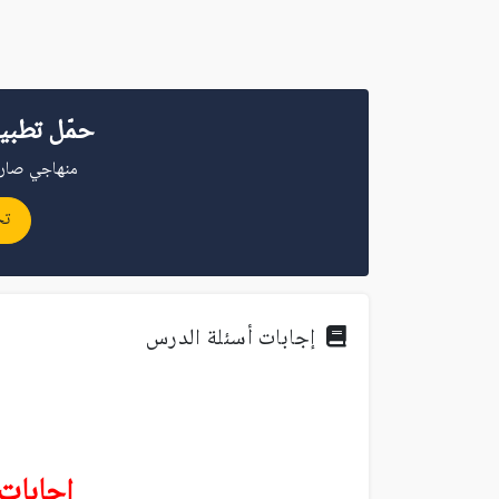
حمّل تطبي
منهاجي صار 
تح
إجابات أسئلة الدرس
إجابات