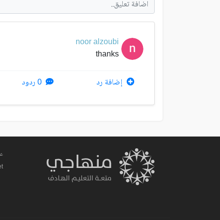
noor alzoubi
thanks
إضافة رد
0 ردود
عم
et