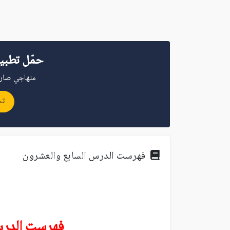
حمّل تطبي
منهاجي صار 
تح
فهرست الدرس السابع والعشرون
فهرست
الدر