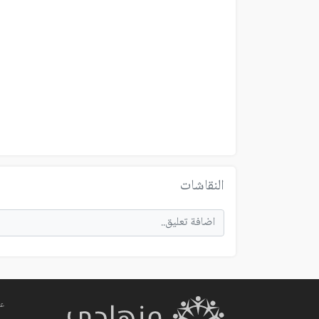
النقاشات
عم