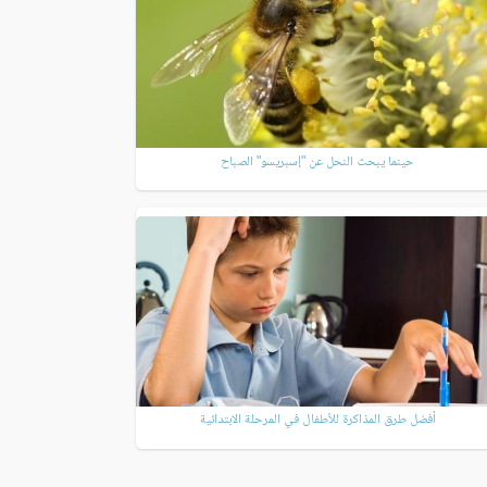
حينما يبحث النحل عن "إسبريسو" الصباح
أفضل طرق المذاكرة للأطفال في المرحلة الابتدائية