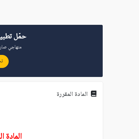
حمّل تطبي
منهاجي صار 
تح
المادة المقررة
المادة ا