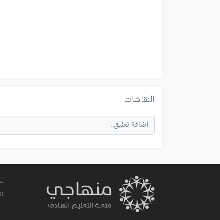
النقاشات
عم
et