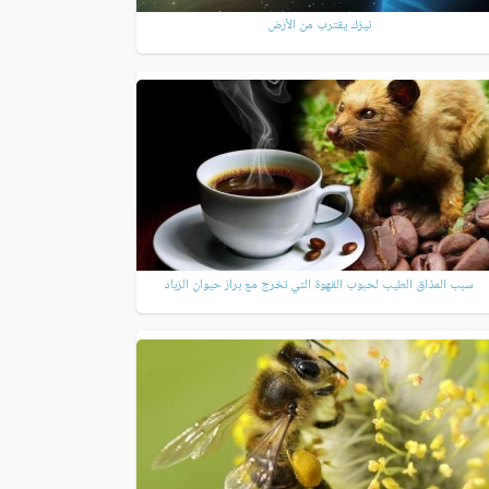
نيزك يقترب من الأرض
سبب المذاق الطيب لحبوب القهوة التي تخرج مع براز حيوان الزباد