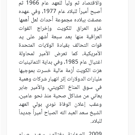
والاقتصاد ثم ولياً للعهد عام 1966 ثم
أصبح أميراً للبلاد عام 1977، وفي عهده
عصفت ببلاده مجموعة أحداث لعل أهمها
غزو العراق للكويت وإخراج القوات
العراقية منها بعد سبعة أشهر على يد
قوات التحالف بقيادة الولايات المتحدة
الأمريكية، كما تعرض الأمير لمحاولة
اغتيال عام 1985، وفي بداية الثمانينيات
هزت الكويت أزمة مالية خسرت بموجبها
مليارات الدولارات إثر انهيار شركات وهمية
في سوق المناخ الكويتي، والأمير جابر
يعاني من مشاكل صحية منذ نحو عامين،
وعقب إعلان الوفاة نودي بولي العهد
الشيخ سعد العبد
الله الصباح أميراً جديداً
للبلاد.
2009 الصهاينة يغتالون سعيد صيام