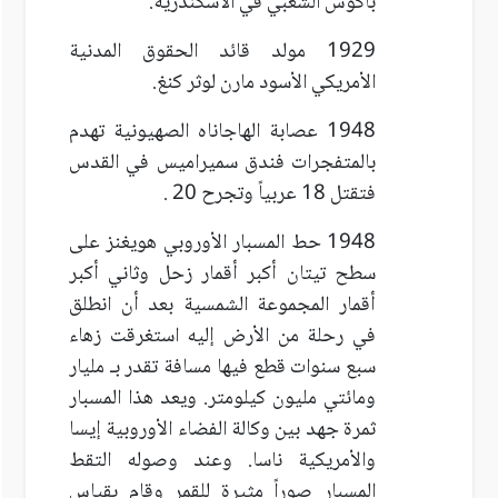
باكوس الشعبي في الاسكندرية.
1929 مولد قائد الحقوق المدنية
الأمريكي الأسود مارن لوثر كنغ.
1948 عصابة الهاجاناه الصهيونية تهدم
بالمتفجرات فندق سميراميس في القدس
فتقتل 18 عربياً وتجرح 20 .
1948 حط المسبار الأوروبي هويغنز على
سطح تيتان أكبر أقمار زحل وثاني أكبر
أقمار المجموعة الشمسية بعد أن انطلق
في رحلة من الأرض إليه استغرقت زهاء
سبع سنوات قطع فيها مسافة تقدر بـ مليار
ومائتي مليون كيلومتر. ويعد هذا المسبار
ثمرة جهد بين وكالة الفضاء الأوروبية إيسا
والأمريكية ناسا. وعند وصوله التقط
المسبار صوراً مثيرة للقمر وقام بقياس