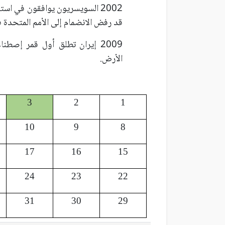
قد رفض الانضمام إلى الأمم المتحدة في است
2009 إيران تطلق أول قمر إ
الأرض.
3
2
1
10
9
8
17
16
15
24
23
22
31
30
29