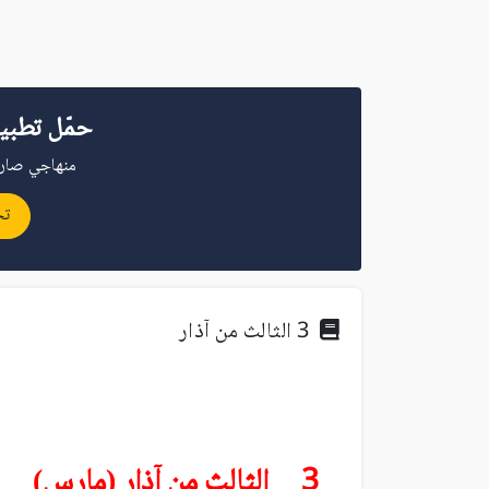
حمّل تطبي
منهاجي صار 
تح
3 الثالث من آذار
3 الثالث من آذار (مارس)