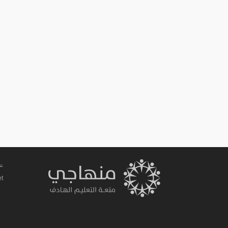
عم
et