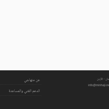
ان - الأردن
عن منهاجي
info@minhaji.n
الدعم الفني والمساعدة