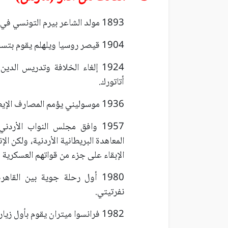
1893 مولد الشاعر بيرم التونسي في مدينة الإسكندرية المصرية (توفي عام 1961).
1904 قيصر روسيا ويلهلم يقوم بتسجيل أول خطاب سياسي على جهاز ابتكره إديسون.
1924 إلغاء الخلافة وتدريس ا
أتاتورك.
1936 موسوليني يؤمم المصارف الإيطالية.
1957 وافق مجلس النواب الأردن
المعاهدة البريطانية الأردنية، ولكن ا
الإبقاء على جزء من قواتهم العسكرية 
1980 أول رحلة جوية بين القاه
نفرتيتي.
1982 فرانسوا ميتران يقوم بأول زيارة لرئيس دولة أوروبي إلى الكيان الصهيوني.