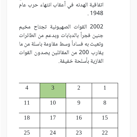
اتفاقية الهدنه في أعقاب انتهاء حرب عام
1948 .
2002 القوات الصهيونية تجتاح مخيم
جنين فجراً بالدبابات وبدعم من الطائرات
وتعيث به فساداً وسط مقاومة باسلة من ما
يقارب 200 من المقاتلين يصدون القوات
الغازية بأسلحة خفيفة.
5
4
3
2
1
12
11
10
9
8
19
18
17
16
15
26
25
24
23
22