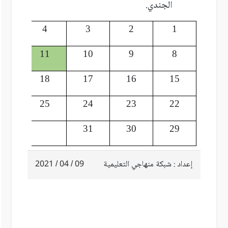
الجندي.
5
4
3
2
1
12
11
10
9
8
19
18
17
16
15
26
25
24
23
22
31
30
29
إعداد : شبكة منهاجي التعليمية
09 / 04 / 2021