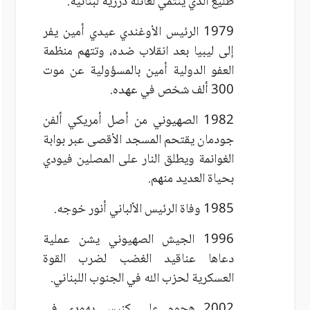
طليع الذي ينتمي لعائلة درزية لبنانية.
1979 الرئيس الأوغندي عيدي أمين يفر
إلى ليبيا بعد انقلاب ضده، وتتهم منظمة
العفو الدولية أمين بالمسؤولية عن موت
300 ألف شخص في عهده.
1982 الصهيوني من أصل أمريكي ألفن
جودمان يقتحم المسجد الأقصى عبر بوابة
الغوانمة ويطلق النار على المصلين فيودي
بحياة العديد منهم.
1985 وفاة الرئيس الألباني أنور خوجه.
1996 الجيش الصهيوني يشن عملية
دعاها عناقيد الغضب لضرب القوة
العسكرية لحزب الله في الجنوب اللبناني.
2002 هجوم على كنيس يهودي في