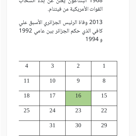
1968 البنتاغون يعلن عن بدء انسحاب
القوات الأمريكية من فيتنام.
2013 وفاة الرئيس الجزائري الأسبق علي
كافي الذي حكم الجزائر بين عامي 1992
و 1994
5
4
3
2
1
12
11
10
9
8
19
18
17
16
15
26
25
24
23
22
31
30
29