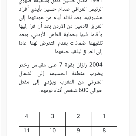
1991 مقتل حسين كامل وشقيقه صهري
الرئيس العراقي صدام حسين بأيدي أفراد
عشيرتهما بعد ثلاثة أيام من عودتهما إلى
العراق قادمين من الأردن بعد أن فرا إليها
وأقاما فيها بحماية العاهل الأردني، وبعد
تلقيهما ضمانات بعدم التعرض لهما عادا
إلى العراق ليلقيا حتفهما.
2004 زلزال بقوة 7 على مقياس رختر
يضرب منطقة الحسيمة إلى الشمال
الشرقي من المغرب ويؤدي إلى مقتل
حوالي 600 شخص أثناء نومهم.
5
4
3
2
1
12
11
10
9
8