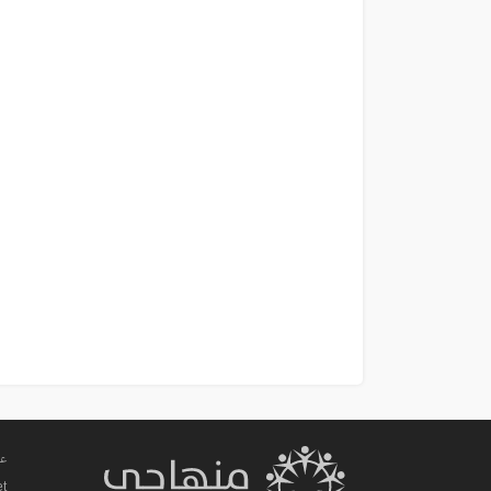
عم
et