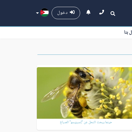
دخول
ل بنا
حينما يبحث النحل عن "إسبريسو" الصباح