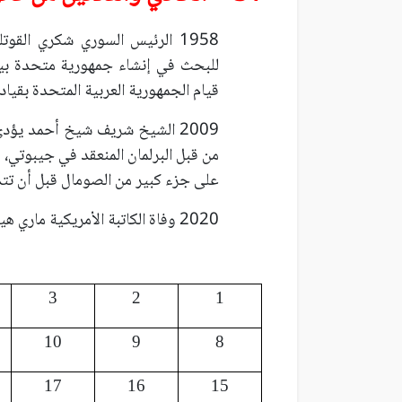
1958 الرئيس السوري شكري الق
للبحث في إنشاء جمهورية متحدة بين
قيام الجمهورية العربية المتحدة بقياد
2009 الشيخ شريف شيخ أحمد يؤدي
من قبل البرلمان المنعقد في جيبوتي،
على جزء كبير من الصومال قبل أن تتدخ
2020 وفاة الكاتبة الأمريكية ماري هيغنز والملقبة بملكة التشويق عن 92 عاماً.
3
2
1
10
9
8
17
16
15