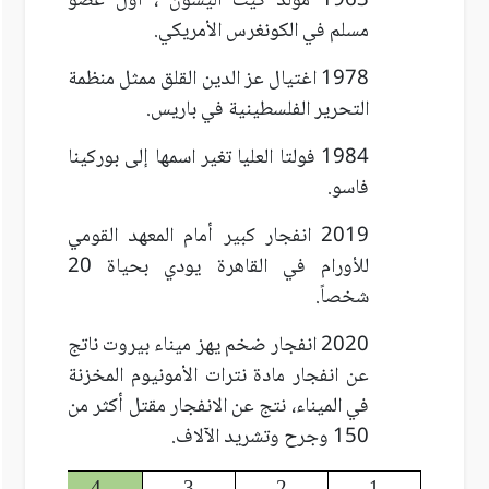
1963 مولد كيث أليسون ، أول عضو
مسلم في الكونغرس الأمريكي.
1978 اغتيال عز الدين القلق ممثل منظمة
التحرير الفلسطينية في باريس.
1984 فولتا العليا تغير اسمها إلى بوركينا
فاسو.
2019 انفجار كبير أمام المعهد القومي
للأورام في القاهرة يودي بحياة 20
شخصاً.
2020 انفجار ضخم يهز ميناء بيروت ناتج
عن انفجار مادة نترات الأمونيوم المخزنة
في الميناء، نتج عن الانفجار مقتل أكثر من
150 وجرح وتشريد الآلاف.
5
4
3
2
1