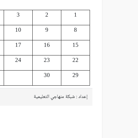
3
2
1
10
9
8
17
16
15
24
23
22
30
29
إعداد : شبكة منهاجي التعليمية