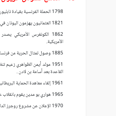
1798 الحملة الفرنسية بقيادة نابليون تغادر جزيرة مالطا متجهة إلى مصر.
1821 العثمانيون يهزمون اليونان في معركة دراغاساني.
1862 الكونغرس الأمريكي يصدر
الأمريكية.
1885 وصول تمثال الحرية من فرنسا إلى الولايات المتحدة الأمريكية.
1951 مولد أيمن الظواهري زعيم ت
القاعدة بعد أسامة بن لادن .
1961 إلغاء معاهدة الحماية البريطانية وإعلان استقلال دولة الكويت.
1965 هواري بو مدين يقوم بانقلاب عسكري ضد الرئيس الجزائري أحمد بن بيلا.
1970 الإعلان عن مشروع روجرز الداعي لوقف إطلاق النار بين العرب وإسرائيل.