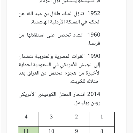
فرانسيسكو يستقبل أول النزلاء.
1952 تنازل الملك طلال بن عبد الله عن
الحكم في المملكة الأردنية الهاشمية.
1960 تشاد تحصل على استقلالها من
فرنسا.
1990 القوات المصرية والمغربية تنضمان
إلى الجيش الأمريكي في السعودية لحماية
الأخيرة من هجوم محتمل من العراق بعد
احتلاله للكويت.
2014 انتحار الممثل الكوميدي الأمريكي
روبن ويليامز.
5
4
3
2
1
12
11
10
9
8