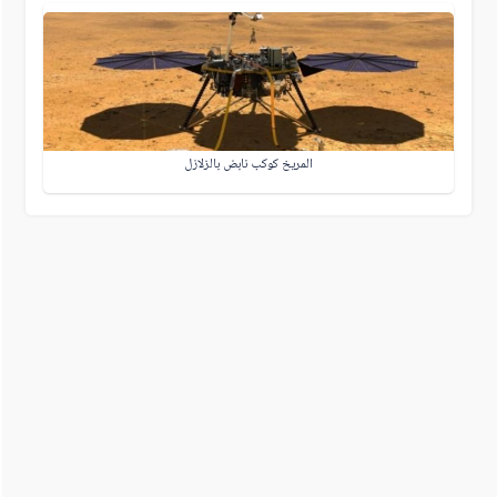
المريخ كوكب نابض بالزلازل