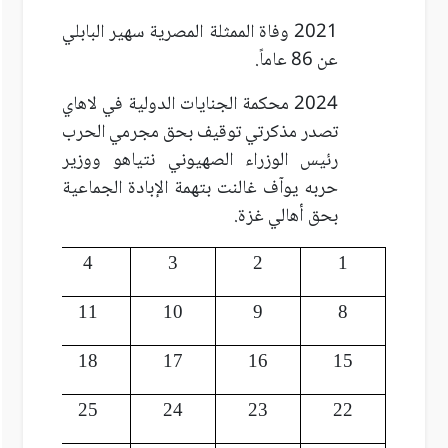
2021 وفاة الممثلة المصرية سهير البابلي
عن 86 عاماً.
2024 محكمة الجنايات الدولية في لاهاي
تصدر مذكرتي توقيف بحق مجرمي الحرب
رئيس الوزراء الصهيوني نتياهو ووزير
حربه يوآف غالنت بتهمة الإبادة الجماعية
بحق أهالي غزة.
5
4
3
2
1
12
11
10
9
8
19
18
17
16
15
26
25
24
23
22