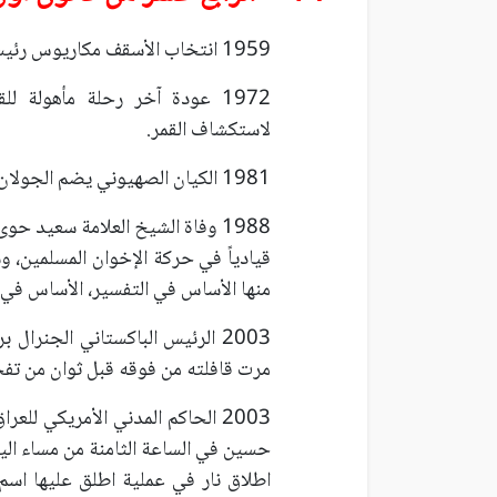
1959 انتخاب الأسقف مكاريوس رئيساً لقبرص، وهو أول رئيس لقبرص بعد الاستقلال.
لاستكشاف القمر.
1981 الكيان الصهيوني يضم الجولان المحتل من سوريا رسمياً إلى كيانه.
1988 وفاة الشيخ العلامة سعيد ح
قيادياً في حركة الإخوان المسلمين،
منها الأساس في التفسير، الأساس في 
2003 الرئيس الباكستاني الجنر
مرت قافلته من فوقه قبل ثوان من تفج
2003 الحاكم المدني الأمريكي لل
حسين في الساعة الثامنة من مساء ال
اطلاق نار في عملية اطلق عليها اسم 