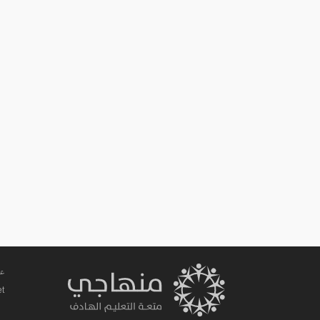
عم
et