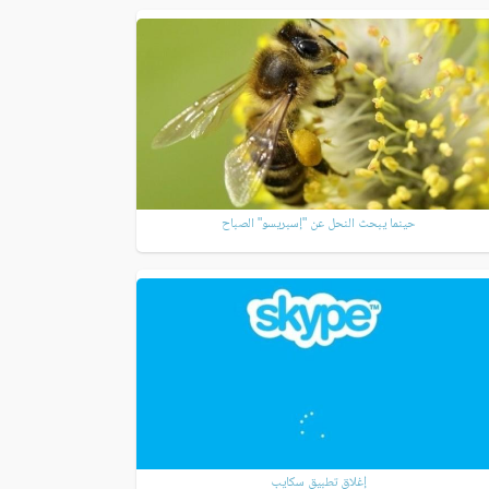
حينما يبحث النحل عن "إسبريسو" الصباح
إغلاق تطبيق سكايب