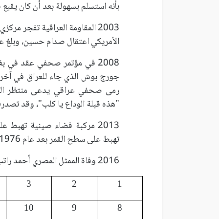
بأنه استسلم بسهولة بعد أن كان يقب
2003 المقاومة العراقية تفجر مر
الأمريكي اعتقال صدام حسين، وبلغ عدد ا
2008 في مؤتمر صحفي عقد في بغ
جورج بوش الذي جاء للعراق في آخر زي
رمى صحفي عراقي يدعى منتظر الزيدي
"هذه قبلة الوداع يا كلب"، وقد تصدرت 
2013 مركبة فضاء صينية تهبط 
تهبط على سطح القمر بعد عام 1976.
2016 وفاة الممثل المصري أحمد راتب عن 67 عاماً.
3
2
1
10
9
8