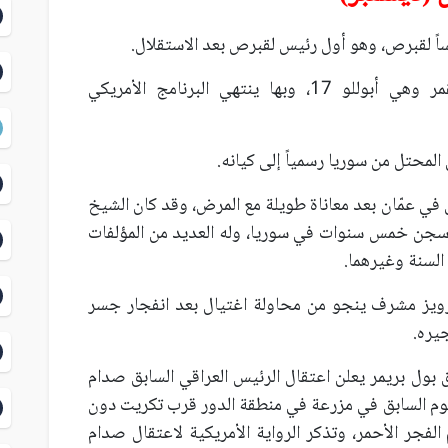
1972 عودة آخر رحلة مأهولة للقمر وهي أبوللو 17، وبها ينتهي البرنامج الأمريكي
وى في عمّان بعد معاناة طويلة مع المرض، وقد كان الشيخ
 وسجن خمس سنوات في سوريا، وله العديد من المؤلفات
السنة وغيرهما.
ال برويز مشرف ينجو من محاولة اغتيال بعد انفجار جسر
يره.
عراق بول بريمر يعلن اعتقال الرئيس العراقي السابق صدام
يوم السابق في مزرعة في منطقة الدور قرب تكريت دون
الفجر الأحمر، وتذكر الرواية الأمريكية لاعتقال صدام