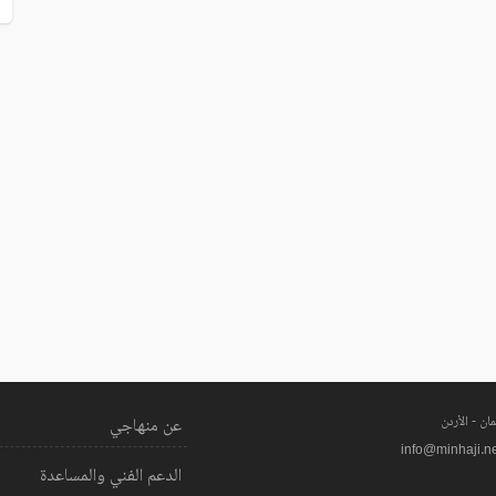
ان - الأردن
عن منهاجي
info@minhaji.n
الدعم الفني والمساعدة