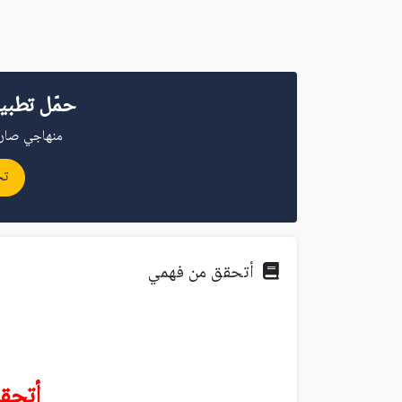
حمّل تطبي
منهاجي صار 
تح
أتحقق من فهمي
أتحق