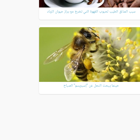
سبب المذاق الطيب لحبوب القهوة التي تخرج مع براز حيوان الزباد
حينما يبحث النحل عن "إسبريسو" الصباح