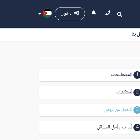
دخول
ل بنا
1
المصطلحات
2
أستكشف
3
أتحقق من فهمي
4
أتدرب وأحل المسائل