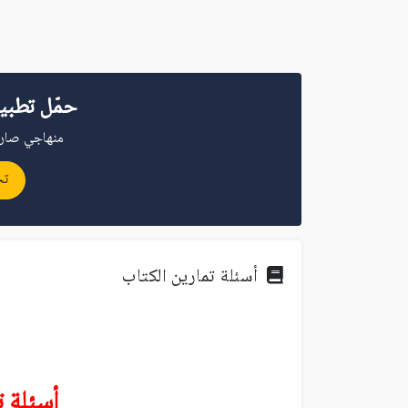
حمّل تطبي
منهاجي صار 
تح
أسئلة تمارين الكتاب
أسئلة ت