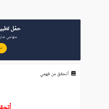
حمّل تطبي
منهاجي صار 
تح
أتحقق من فهمي
أتحق