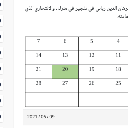
ق برهان الدين رباني في تفجير في منزله، والانتحاري الذي
امته.
7
6
5
4
14
13
12
11
21
20
19
18
28
27
26
25
09 / 06 / 2021