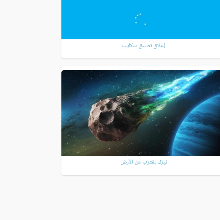
إغلاق تطبيق سكايب
نيزك يقترب من الأرض