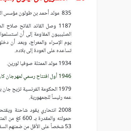
835 مولد أحمد بن طولون مؤسس الدولة الطولونية في مصر والشام.
1187 وصل القائد الفاتح صلاح 
الصليبيون المقاومة إلى أن استسلموا
يوم الإسراء والمعراج، وبعد أن دخله
تساعده على العودة إلى بلاده.
1934 مولد الممثلة صوفيا لورين.
1946 أول افتتاح رسمي لمهرجان كان السينمائي.
1979 الحكومة الفرنسية تزيح جا
عمه رئيساً للجمهورية.
2008 انتحاري يقود شاحنة ويقت
حمولته والمقدرة
53 شخصاً على الأقل من ضمنهم السفير التشيكي، ويجرح حوالي 260 شخصاً.