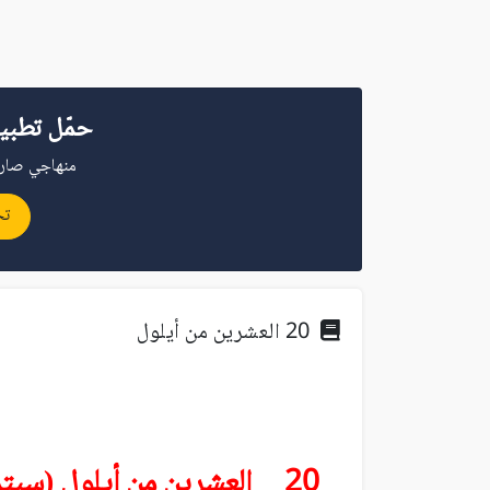
حمّل تطبي
منهاجي صار 
تح
20 العشرين من أيلول
20 العشرين من أيلول (سبتمبر)