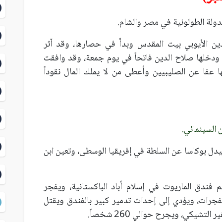
الدين الأيوبي بيت المقدس وبدأ في حصارها، وقد آثر
 ودخلها صلاح الدين فاتحاً في يوم جمعة، وقد وافقت
ا عفا عن الصليبيين وأعطى من لا يملك المال نقوداً
ن بيدل بوكاسا عن السلطة في إفريقيا الوسطى، وتعين ابن
حم فندق الماريوت في إسلام أباد الباكستانية، ويفجر
 بـ 600 كغ من المتفجرات، ويؤدي إلى إحداث تدمير كبير بالفندق ويقتل