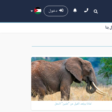
دخول
ل بنا
لماذا يرتعد الفيل من "طنين" النحل