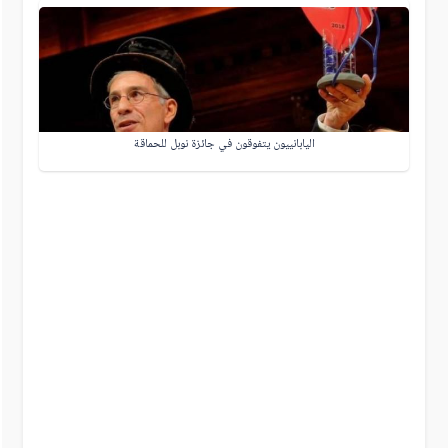
اليابانييون يتفوقون في جائزة نوبل للحماقة