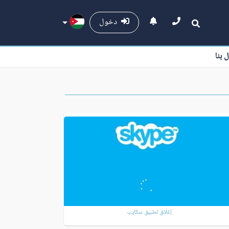
دخول
ل بنا
إغلاق تطبيق سكايب