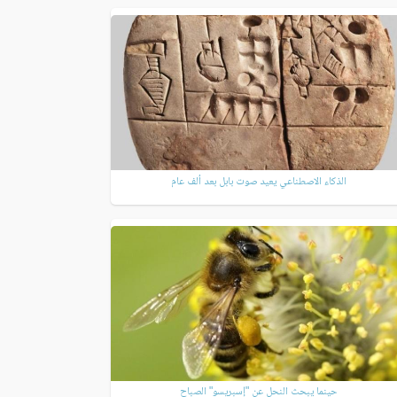
الذكاء الاصطناعي يعيد صوت بابل بعد ألف عام
حينما يبحث النحل عن "إسبريسو" الصباح