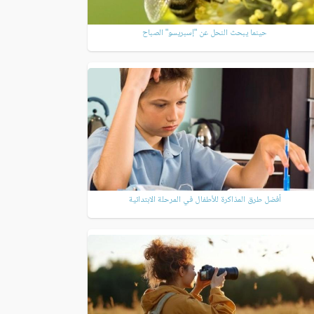
حينما يبحث النحل عن "إسبريسو" الصباح
أفضل طرق المذاكرة للأطفال في المرحلة الابتدائية