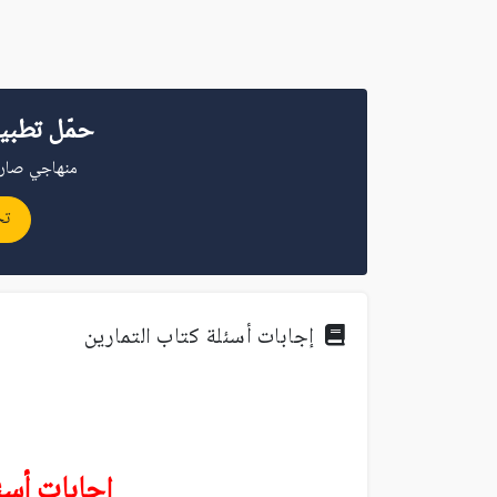
حمّل تطبي
منهاجي صار 
تح
إجابات أسئلة كتاب التمارين
إجابات أسئ