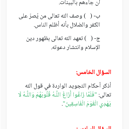
أن جاءهم بالبينات.
ب- ( ) وصف الله تعالى من يُصرّ على
الكفر والضلال بأنه أظلم الناس.
ج- ( ) تعهد الله تعالى بظهور دين
الإسلام وانتشار دعوته.
السؤال الخامس:
أذكر أحكام التجويد الواردة في قول الله
تعالى:
"
فَلَمَّا زَاغُوا أَزَاغَ اللَّـهُ قُلُوبَهُمْ
وَاللَّـهُ لَا
يَهْدِي الْقَوْمَ الْفَاسِقِينَ
"
.