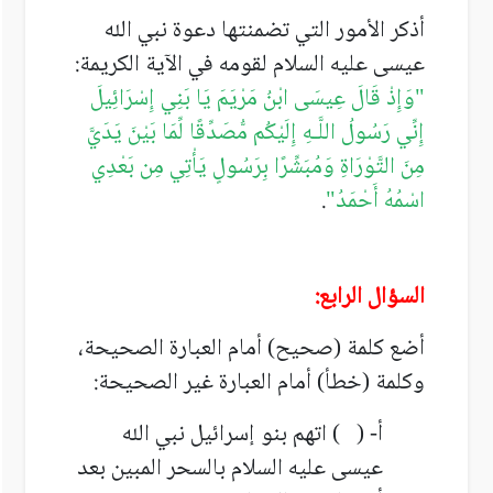
أذكر الأمور التي تضمنتها دعوة نبي الله
عيسى عليه السلام لقومه في الآية الكريمة:
"
وَإِذْ قَالَ عِيسَى ابْنُ مَرْيَمَ يَا بَنِي إِسْرَائِيلَ
إِنِّي رَسُولُ اللَّـهِ إِلَيْكُم مُّصَدِّقًا لِّمَا بَيْنَ يَدَيَّ
مِنَ التَّوْرَاةِ وَمُبَشِّرًا بِرَسُولٍ يَأْتِي مِن بَعْدِي
اسْمُهُ أَحْمَدُ
"
.
السؤال الرابع:
أضع كلمة (صحيح) أمام العبارة الصحيحة،
وكلمة (خطأ) أمام العبارة غير الصحيحة:
أ- ( ) اتهم بنو إسرائيل نبي الله
عيسى عليه السلام بالسحر المبين بعد