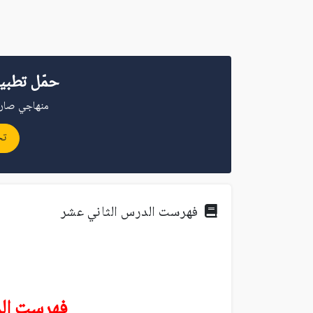
حمّل تطبي
منهاجي صار 
تح
فهرست الدرس الثاني عشر
فهرست
ال