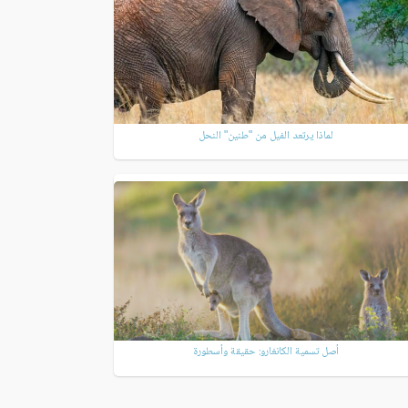
لماذا يرتعد الفيل من "طنين" النحل
أصل تسمية الكانغارو: حقيقة وأسطورة