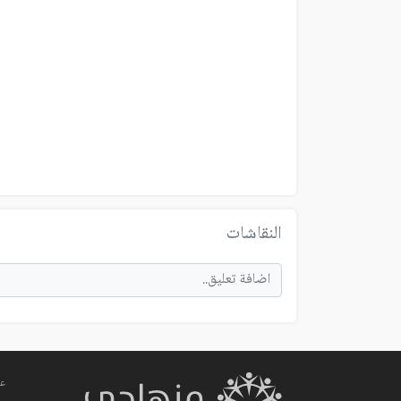
النقاشات
عم