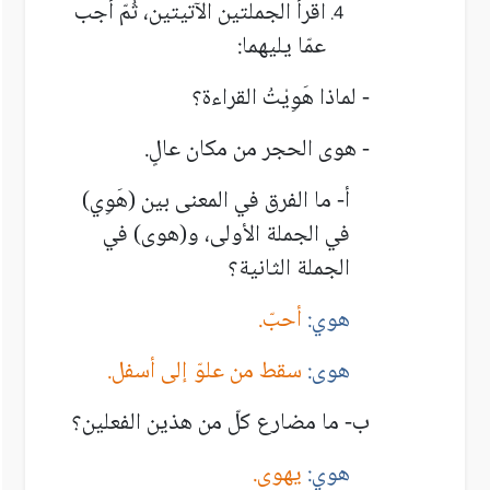
اقرأ الجملتين الآتيتين، ثُمّ أجب
عمّا يليهما:
- لماذا هَوِيْتُ القراءة؟
- هوى الحجر من مكان عالٍ.
أ- ما الفرق في المعنى بين (هَوِي)
في الجملة الأولى، و(هوى) في
الجملة الثانية؟
هوي:
أحبّ.
هوى:
سقط من علوّ إلى أسفل.
ب- ما مضارع كلّ من هذين الفعلين؟
هوي:
يهوى.