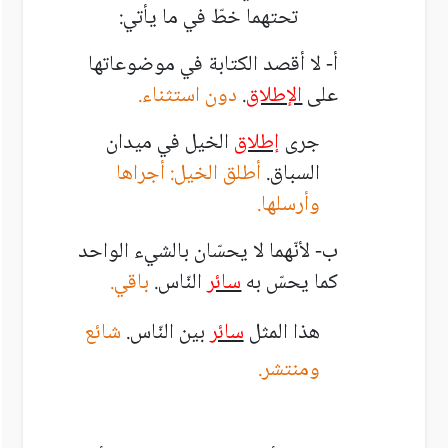
تحتهما خطّ في ما يأتي:
أ-
لا أقصد الكتابة في موضوعاتها
على
الإطلاق
.
دون استثناء.
جرى
إطلاق
الخيل في ميدان
السباق.
أطلق الخيل: أجراها
وأرسلها.
ب-
لأنّهما لا يحسّان بالشيء الواحد
كما يحسّ به
سائر
النّاس.
باقي.
هذا المثل
سائر
بين النّاس.
شائع
ومنتشر.