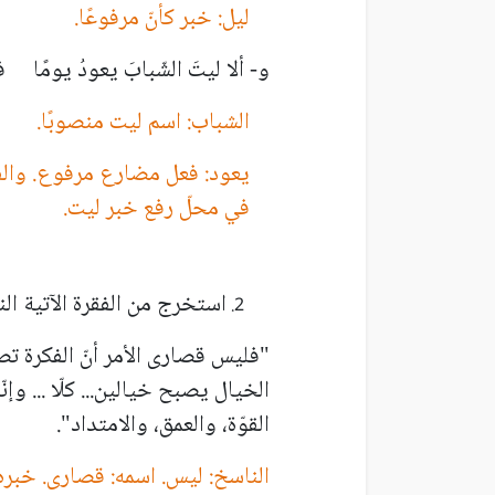
ليل: خبر كأنّ مرفوعًا.
و- ألا ليتَ الشّبابَ يعودُ يومًا 
الشباب: اسم ليت منصوبًا.
يعود: فعل مضارع مرفوع. والفا
في محلّ رفع خبر ليت.
استخرج من الفقرة الآتية ال
"فليس قصارى الأمر أنّ الفكرة تص
الخيال يصبح خيالين... كلّا ... وإن
القوّة، والعمق، والامتداد".
الناسخ: ليس. اسمه: قصارى. خبره: 