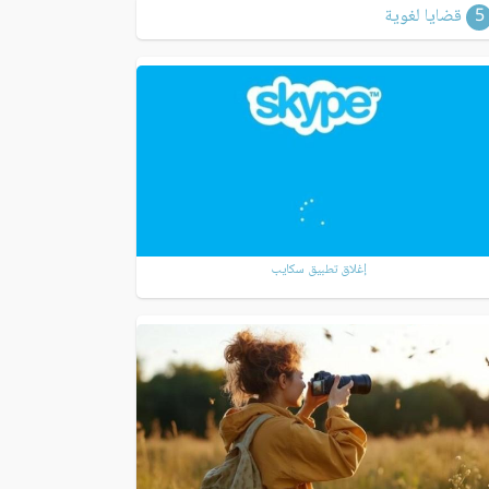
5
قضايا لغوية
إغلاق تطبيق سكايب