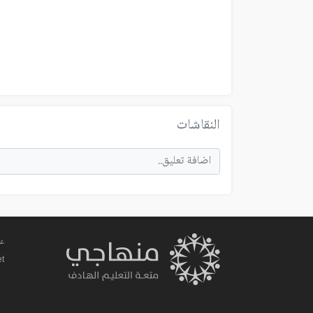
النقاشات
عم
et