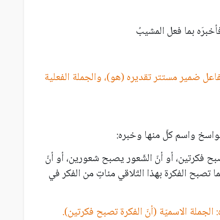
فأخبرَه بما فعل المشيبُ
عل ضمير مستتر تقديره (هو)، والجملة الفعلية
نواسخ واسم كلّ منها وخبره:
بح فكرتين، أو أنّ الشّعور يصبح شعورين، أو أنّ
ّما تصبح الفكرة بهذا التّلاقي مئاتٍ من الفكر في
الجملة الاسميّة (أنّ الفكرة تصبح فكرتين).