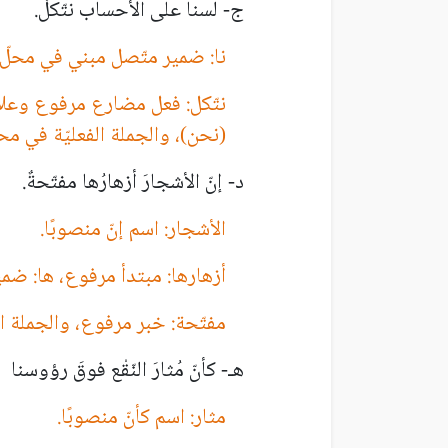
ج- لسنا على الأحساب نتّكلُ.
نا: ضمير متّصل مبني في محلّ
نتّكل: فعل مضارع مرفوع وعلا
(نحن)، والجملة الفعليّة في م
د- إنّ الأشجارَ أزهارُها مفتّحةٌ.
الأشجار: اسم إنّ منصوبًا.
أزهارها: مبتدأ مرفوع، ها: ضم
مفتّحة: خبر مرفوع، والجملة ال
هـ- كأنّ مُثارَ النّقْع فوقَ رؤوسن
مثار: اسم كأنّ منصوبًا.