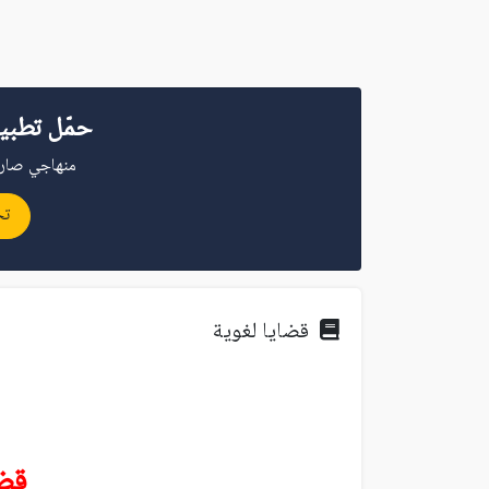
حمّل تطبي
منهاجي صار 
تح
قضايا لغوية
قضا