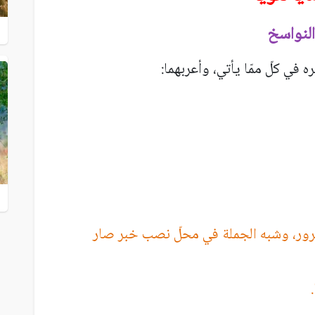
النواسخ
في كلّ ممّا يأتي، وأعربهما:
رور، وشبه الجملة في محلّ نصب خبر صار