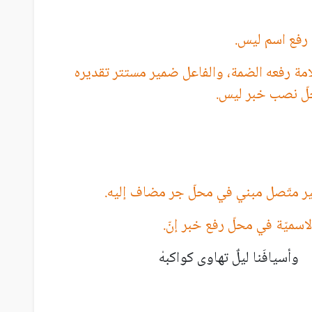
 رفع اسم ليس.
مة رفعه الضمة، والفاعل ضمير مستتر تقديره
حلّ نصب خبر ليس.
ير متّصل مبني في محلّ جر مضاف إليه.
اسميّة في محلّ رفع خبر إنّ.
ا وأسيافَنا ليلٌ تهاوى كواكبهْ