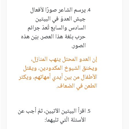
يرسم الشاعر صورًا لأفعال
جيش العدوّ في البيتين
السادس والسابع تُعدّ جرائم
حرب بلغة هذا العصر. بيّن هذه
الصور.
إن العدو المحتل ينهب المنازل،
ويخنق الشيوخ المكدودين، ويقتل
الأطفال من بين أيدي أمهاتهم، ويكثر
الطعن في الضعاف.
اقرأ البيتين الآتيين، ثمّ أجب عن
الأسئلة الّتي تليهما: