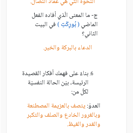
النخوة التي هي عماد النضال.
ج- ما المعنى الّذي أفاده الفعل
الماضي
( بُورِكْتِ )
في البيت
الثاني؟
الدعاء بالبركة والخير.
بناءً على فهمك أفكار القصيدة
الرئيسة، بيّن الحالة النفسيّة
لكلّ من:
العدوّ:
يتصف بالعزيمة المصطنعة
وبالغرور الخادع والصلف والتكبر
والغدر والغيظ.