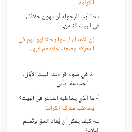
الكرامة.
ب-" أبَتِ الرجولة أن يهون جِلادُ"،
في البيت الثامن.
إن الأعداء ليسوا رجالا لهوانهم في
المعركة وضعف جلادهم فيها.
في ضوء قراءتك البيت الأوّل،
أجب عمّا يأتي:
أ- ما الّذي يخاطبه الشاعر في البيت؟
يخاطب معركة الكرامة.
ب- كيف يمكن أن يُعاد الحقّ وتَسلَم
البلاد؟