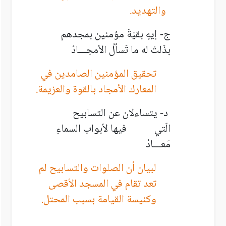
والتهديد.
ج- إيهٍ بقيّةَ مؤمنين بمجدهم
بذَلتْ له ما تَسألُ الأمجـــادُ
تحقيق المؤمنين الصامدين في
المعارك الأمجاد بالقوة والعزيمة.
د- يتساءلان عن التسابيح
الّتي فيها لأبواب السماءِ
مَعـــادُ
لبيان أن الصلوات والتسابيح لم
تعد تقام في المسجد الأقصى
وكنيسة القيامة بسبب المحتل.