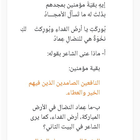
إيهٍ بقيّةَ مؤمنين بمجدهم
بذَلتْ له ما تَسألُ الأمجـــادُ
بُوركْتِ يا أرضَ الفداءِ وبُورِكتْ لكِ
نخْوَةٌ هي للنضالِ عِمادُ
أ- ماذا عنى الشاعر بقوله:
بقية مؤمنين:
النافعين الصامدين الذين فيهم
الخير والعطاء.
ب-ما عِماد النضال في الأرض
المباركة، أرض الفداء، كما يرى
الشاعر في البيت الثاني؟