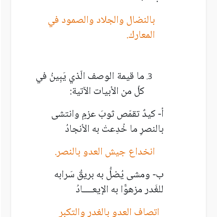
بالنضال والجلاد والصمود في
المعارك.
ما قيمة الوصف الّذي يَبِينُ في
كلّ من الأبيات الآتية:
أ- كيدٌ تقمّص ثوبَ عزمٍ وانتشى
بالنصرِ ما خُدِعتْ به الأنجادُ
انخداع جيش العدو بالنصر.
ب- ومشى يُضلُّ به بريقُ سَرابه
للغَدر مزهوًّا به الإيعــــادُ
اتصاف العدو بالغدر والتكبر