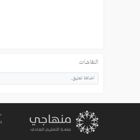
النقاشات
عم
et