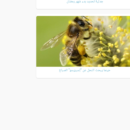
جدلية تحديد بدء شهر رمضان
حينما يبحث النحل عن "إسبريسو" الصباح