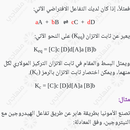
فمثلاً، إذا كان لديك التفاعل الافتراضي الآتي:
a
A +
b
B
⇌
c
C +
d
D
يعبر عن ثابت الاتزان (
) على النحو الآتي:
K
eq
K
=
[
C
]
c
[
D
]
d
[
A
]
a
[
B
]
b
eq
ويمثل البسط والمقام في ثابت الاتزان التركيز المولاري لكل
منهما، ويمكن اختصار ثابت الاتزان بالرمز (
).
K
c
K
=
[
C
]
c
[
D
]
d
[
A
]
a
[
B
]
b
c
مثال:
تصنع الأمونيا بطريقة هابر عن طريق تفاعل الهيدروجين مع
النيتروجين، وفق المعادلة: