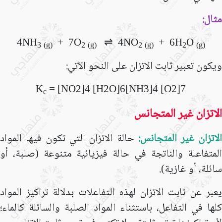
مثال:
4NH
+ 7O
⇌
4NO
+ 6H
O
3
(g)
2
(g)
2
(g)
2
(g)
ويكون تعبير ثابت الاتزان على النحو الآتي:
K
=
[
NO
2
]
4
[
H
2
O
]
6
[
NH
3
]
4
[
O
2
]
7
c
الاتزان غير المتجانس
الاتزان غير المتجانس:
حالة الاتزان التي تكون فيها المواد
المتفاعلة والناتجة في حالة فيزيائية متنوعة (صلبة، أو
سائلة، أو غازية).
يعبر عن ثابت الاتزان لهذه التفاعلات بدلالة تراكيز المواد
كلها في التفاعل، باستثناء المواد الصلبة والسائلة كالماء؛