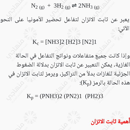
N
+ 3H
⇌
2NH
2
(g)
2
(g)
3
(g)
يعبر عن ثابت الاتزان
لتفاعل تحضير الأمونيا
على النحو
الآتي:
K
=
[
NH
3
]
2
[
H
2
]
3
[
N
2
]
1
c
وإذا كانت جميع متفاعلات ونواتج التفاعل في الحالة
الغازية، يمكن التعبير عن ثابت الاتزان بدلالة الضغوط
الجزئية للغازات بدلاً من التراكيز، ويرمز لثابت الاتزان في
هذه الحالة بالرمز (
):
K
p
K
=
(
PNH
3
)
2
(
PN
2
)
1
(
PH
2
)
3
p
أهمية ثابت الاتزان