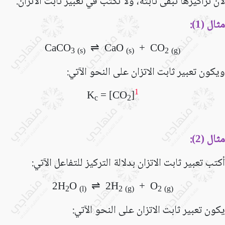
لأن تراكيزها تبقى ثابتة، ولا تكتب في تعبير ثابت الاتزان.
مثال (
):
1
CaCO
⇌
CaO
+ CO
3
(s)
(s)
2
(g)
ويكون تعبير ثابت الاتزان على النحو الآتي:
1
K
= [CO
]
c
2
مثال (
):
2
أكتب تعبير ثابت الاتزان بدلالة التركيز للتفاعل الآتي:
2H
O
⇌
2H
+ O
2
(l)
2
(g)
2
(g)
يكون تعبير ثابت الاتزان على النحو الآتي: