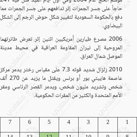
موسم الحج عام 2004 وفي أول أيام العيد قتل فيه 241
حاجاً على جسر الجمرات إثر تدافعهم على جسر الجمرات مما
دفع بالحكومة السعودية لتغيير شكل حوض الرجم إلى الشكل
البيضاوي.
2006 مصرع طيارين أمريكيين اثنين إثر تعرض طائرتهما
المروحية إلى نيران المقاومة العراقية في محيط مدينة
الموصل شمال العراق.
2010 زلزال شديد قوته 7.3 على مقياس رختر يدمر مركز
عاصمة هاييتي بور أو برنس ويقتل ما يزيد عن 270 ألف
شخص وتشريد مليون شخص، ويدمر القصر الرئاسي ومقر
الأمم المتحدة والكثير من المقرات الحكومية.
7
6
5
4
3
2
1
14
13
12
11
10
9
8