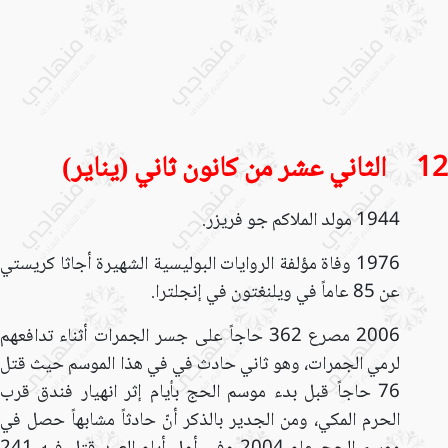
12 الثاني عشر من كانون ثاني (يناير)
1944 مولد الملاكم جو فريزر.
1976 وفاة مؤلفة الروايات البوليسية الشهيرة أجاثا كريستي
عن 85 عاماً في ويلنغتون في إنجلترا.
2006 مصرع 362 حاجاً على جسر الجمرات أثناء تدافعهم
لرمي الجمرات، وهو ثاني حادث في في هذا الموسم حيث قتل
76 حاجاً قبل بدء موسم الحج بأيام إثر انهيار فندق قرب
الحرم المكي، ومن الجدير بالذكر أنّ حادثاً مشابهاً حصل في