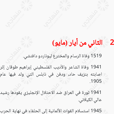
2 الثاني من أيار (مايو)
1519 وفاة الرسام والمخترع ليوناردو دافنشي.
1941 وفاة الشاعر والأديب الفلسطيني إبراهيم طوقان إثر
اصابته بنزيف حاد، ودفن في نابلس التي ولد فيها عام
1905.
1941 ثورة في العراق ضد الاحتلال الإنجليزي يقودها رشيد
عالي الكيلاني.
1945 استسلام القوات الألمانية إلى الحلفاء في نهاية الحرب