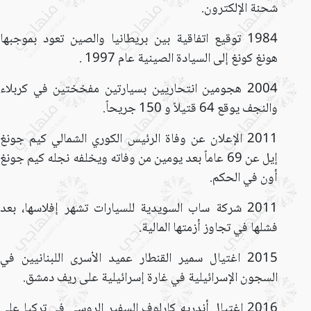
شحنة الإلكترون.
1984 توقيع اتفاقية بين بريطانيا والصين تعود بموجبها
هونغ كونغ إلى السيادة الصينية عام 1997 .
2004 هجومين انتحاريين بسيارتين مفخختين في كربلاء
والنجف يوقع 64 قتيلاً و 150 جريحاً.
2011 الإعلان عن وفاة الرئيس الكوري الشمالي كيم جونغ
إيل عن 69 عاماً بعد يومين من وفاته ويخلفه نجله كيم جونغ
أون في الحكم.
2011 شركة ساب السويدية للسيارات تشهر إفلاسها، بعد
فشلها في تجاوز أزمتها المالية.
2015 اغتيال سمير القنطار عميد الأسرى اللبنانيين في
السجون الإسرائيلية في غارة إسرائيلية على ريف دمشق.
2016 اغتيال أندريه كارلوف السفير الروسي في تركيا على