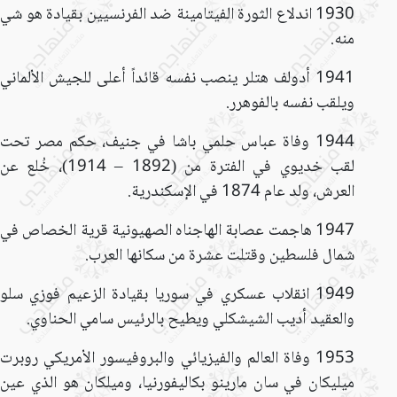
1930 اندلاع الثورة الفيتامينة ضد الفرنسيين بقيادة هو شي
منه.
1941 أدولف هتلر ينصب نفسه قائداً أعلى للجيش الألماني
ويلقب نفسه بالفوهرر.
1944 وفاة عباس حلمي باشا في جنيف، حكم مصر تحت
لقب خديوي في الفترة من (1892 – 1914)، خُلع عن
العرش، ولد عام 1874 في الإسكندرية.
1947 هاجمت عصابة الهاجناه الصهيونية قرية الخصاص في
شمال فلسطين وقتلت عشرة من سكانها العرب.
1949 انقلاب عسكري في سوريا بقيادة الزعيم فوزي سلو
والعقيد أديب الشيشكلي ويطيح بالرئيس سامي الحناوي.
1953 وفاة العالم والفيزيائي والبروفيسور الأمريكي روبرت
ميليكان في سان مارينو بكاليفورنيا، وميلكان هو الذي عين