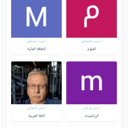
أ. منيب الحجاوي
أ. منيب مصطفى
العلوم
الثقافة المالية
أ. منير ابو ليلى
أ. منير الصمادي
الرياضيات
اللغة العربية