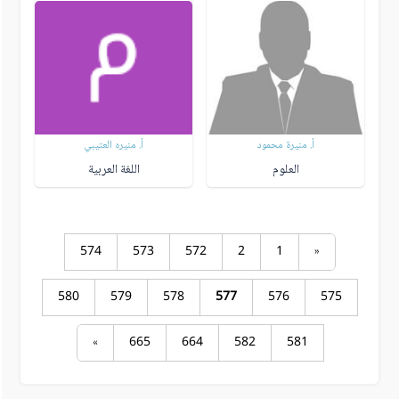
أ. منيرة محمود
أ. منيره العتيبي
العلوم
اللغة العربية
574
573
572
2
1
«
580
579
578
577
576
575
»
665
664
582
581