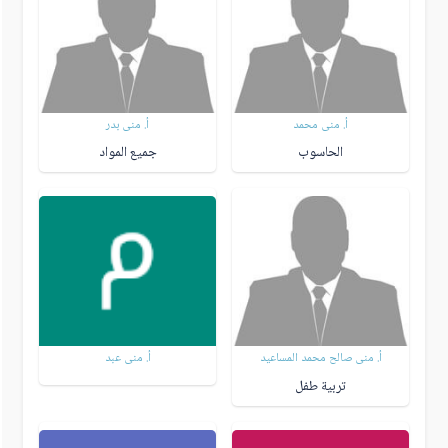
أ. منى محمد
أ. منى بدر
الحاسوب
جميع المواد
أ. منى صالح محمد المساعيد
أ. منى عبد
تربية طفل