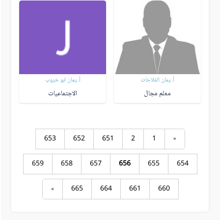
أ. يمان الفلاحات
أ. يمان ابو خروب
معلم مجال
الاجتماعيات
653
652
651
2
1
«
659
658
657
656
655
654
»
665
664
661
660