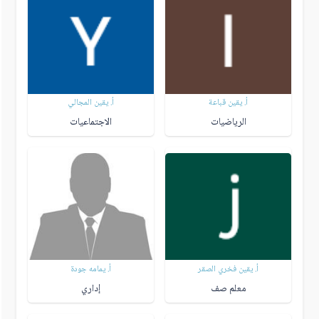
أ. يقين قباعة
أ. يقين المجالي
الرياضيات
الاجتماعيات
أ. يقين فخري الصقر
أ. يمامه جودة
معلم صف
إداري