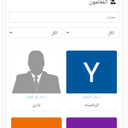
المعلمون
أ. ينال الحجوج
أ. ينال ابو العوف
الرياضيات
إداري