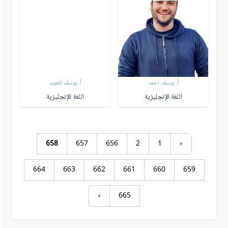
أ. يوسف احمد
أ. يوسف العويد
اللغة الإنجليزية
اللغة الإنجليزية
658
657
656
2
1
«
664
663
662
661
660
659
»
665