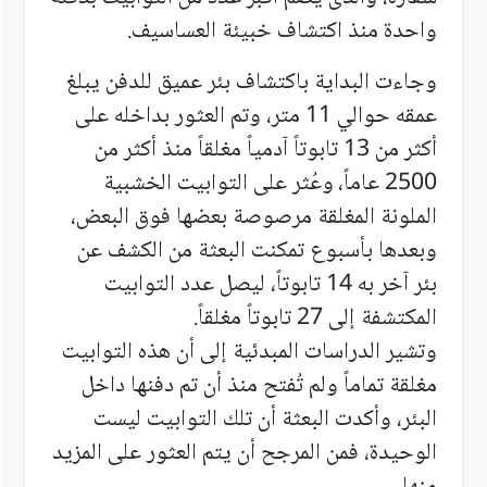
واحدة منذ اكتشاف خبيئة العساسيف
.
وجاءت البداية باكتشاف بئر عميق للدفن يبلغ
عمقه حوالي 11 متر، وتم العثور بداخله على
أكثر من 13 تابوتاً آدمياً مغلقاً منذ أكثر من
2500 عاماً،
وعُثر على التوابيت الخشبية
الملونة المغلقة مرصوصة بعضها فوق البعض،
وبعدها بأسبوع تمكنت البعثة من الكشف عن
بئر آخر به 14 تابوتاً، ليصل عدد التوابيت
المكتشفة إلى 27 تابوتاً مغلقاً.
وتشير الدراسات المبدئية إلى أن هذه التوابيت
مغلقة تماماً ولم تُفتح منذ أن تم دفنها داخل
البئر، وأكدت البعثة أن تلك التوابيت ليست
الوحيدة، فمن المرجح أن يتم العثور على المزيد