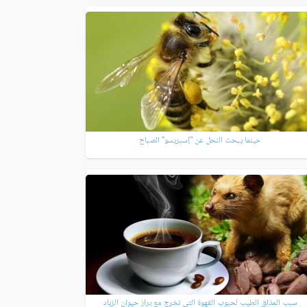
حينما يبحث النحل عن "إسبريسو" الصباح
سبب المذاق الطيب لحبوب القهوة التي تخرج مع براز حيوان الزباد