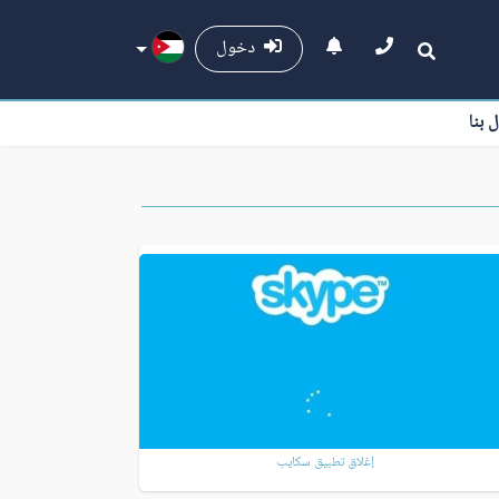
دخول
ل بنا
إغلاق تطبيق سكايب